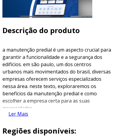
Descrição do produto
a manutenção predial é um aspecto crucial para
garantir a funcionalidade e a segurança dos
edifícios. em são paulo, um dos centros
urbanos mais movimentados do brasil, diversas
empresas oferecem serviços especializados
nessa área. neste texto, exploraremos os
benefícios da manutenção predial e como
escolher a empresa certa para as suas
necessidades.
Ler Mais
importância da manutenção predial
Regiões disponíveis:
a manutenção predial abrange uma série de