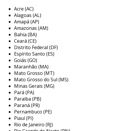
atividades que visam preservar a integridade
Acre (AC)
das estruturas e sistemas de um edifício. isso
Alagoas (AL)
inclui:
Amapá (AP)
Amazonas (AM)
conservação estrutural
: garantir que a
Bahia (BA)
edificação mantenha sua segurança e
Ceará (CE)
durabilidade.
Distrito Federal (DF)
manutenção de sistemas
: abrange
Espírito Santo (ES)
instalações elétricas, hidráulicas e de
Goiás (GO)
Maranhão (MA)
climatização.
Mato Grosso (MT)
estética e funcionalidade
: promove um
Mato Grosso do Sul (MS)
ambiente agradável e funcional para
Minas Gerais (MG)
moradores e usuários.
Pará (PA)
Paraíba (PB)
adicionalmente, uma boa manutenção predial
Paraná (PR)
pode prevenir problemas maiores, como
Pernambuco (PE)
infiltrações e falhas elétricas, que podem
Piauí (PI)
acarretar altos custos de reparo.
Rio de Janeiro (RJ)
Rio Grande do Norte (RN)