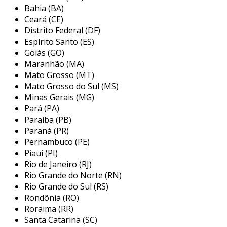
evitar falhas, enquanto a corretiva é realizada
Bahia (BA)
após a identificação de um problema. a
Ceará (CE)
preditiva, por sua vez, utiliza monitoramento e
Distrito Federal (DF)
análise de dados para prever falhas antes que
Espírito Santo (ES)
elas ocorram, otimizando os processos e
Goiás (GO)
Maranhão (MA)
reduzindo custos operacionais.
Mato Grosso (MT)
principais serviços oferecidos por
Mato Grosso do Sul (MS)
empresas de manutenção
Minas Gerais (MG)
Pará (PA)
as empresas de serviços de manutenção
Paraíba (PB)
oferecem uma ampla gama de soluções que
Paraná (PR)
atendem às necessidades específicas de seus
Pernambuco (PE)
Piauí (PI)
clientes. esses serviços são essenciais para
Rio de Janeiro (RJ)
garantir a continuidade das operações e a
Rio Grande do Norte (RN)
segurança dos usuários. entre os principais
Rio Grande do Sul (RS)
serviços que essas empresas proporcionam,
Rondônia (RO)
podem ser destacados:
Roraima (RR)
Santa Catarina (SC)
manutenção predial:
envolve serviços de