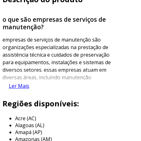
o que são empresas de serviços de
manutenção?
empresas de serviços de manutenção são
organizações especializadas na prestação de
assistência técnica e cuidados de preservação
para equipamentos, instalações e sistemas de
diversos setores. essas empresas atuam em
diversas áreas, incluindo manutenção
industrial, predial, de veículos e tudo que
Ler Mais
envolve a manutenção contínua de sistemas e
estruturas, garantindo sua eficiência e
Regiões disponíveis:
segurança.
Acre (AC)
a manutenção pode ser categorizada em vários
Alagoas (AL)
tipos, como preventiva, corretiva e preditiva. a
Amapá (AP)
manutenção preventiva é programada para
Amazonas (AM)