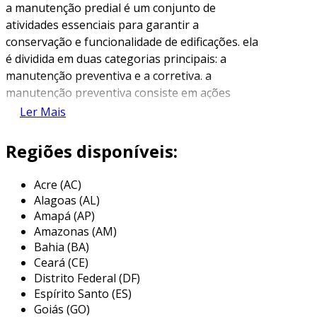
a manutenção predial é um conjunto de
atividades essenciais para garantir a
conservação e funcionalidade de edificações. ela
é dividida em duas categorias principais: a
manutenção preventiva e a corretiva. a
manutenção preventiva consiste em ações
planejadas, que visam evitar problemas
Ler Mais
futuros, propondo inspeções regulares e
substituições de componentes antes que estes
Regiões disponíveis:
se danifiquem. o objetivo é prolongar a vida útil
das instalações e promover um ambiente
Acre (AC)
seguro e confortável.
Alagoas (AL)
Amapá (AP)
por outro lado, a manutenção corretiva é
Amazonas (AM)
realizada após a identificação de falhas ou
Bahia (BA)
problemas. ela é necessária quando um sistema
Ceará (CE)
ou componente falha, exigindo reparos
Distrito Federal (DF)
urgentes. essa abordagem pode resultar em
Espírito Santo (ES)
paradas inesperadas e em custos mais altos, já
Goiás (GO)