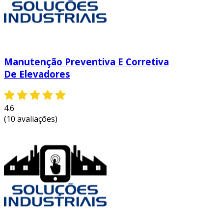
contribuindo para a segurança dos
ocupantes.
valorização do imóvel:
manter uma
edificação em boas condições aumenta
seu valor de mercado e atratividade para
Manutenção Preventiva E Corretiva
locação.
De Elevadores
conforto e satisfação dos ocupantes:
ambientes bem cuidados proporcionam
uma experiência mais agradável e
4.6
(10 avaliações)
saudável para seus usuários.
com esses benefícios, a manutenção predial se
revela uma estratégia crucial para quem deseja
garantir a longevidade das edificações e a
segurança de seus ocupantes.
entre em contato e solicite um orçamento
personalizado!