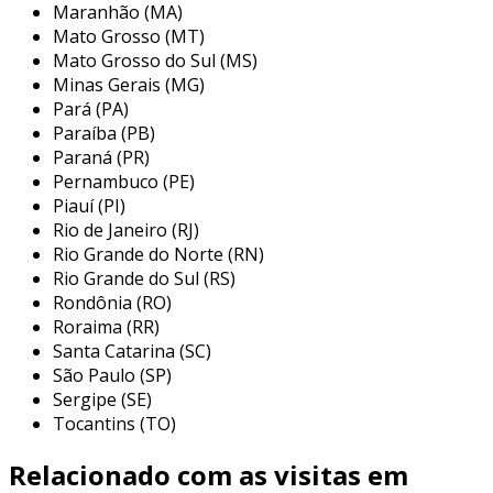
Maranhão (MA)
que a correção de problemas em sistemas
Mato Grosso (MT)
danificados geralmente requer mais recursos.
Mato Grosso do Sul (MS)
portanto, a combinação de ambas as práticas é
Minas Gerais (MG)
crucial para a eficiência de qualquer edificação.
Pará (PA)
principais práticas de manutenção
Paraíba (PB)
Paraná (PR)
predial preventiva e corretiva
Pernambuco (PE)
Piauí (PI)
para uma execução adequada da manutenção
Rio de Janeiro (RJ)
predial, é vital seguir diretrizes específicas que
Rio Grande do Norte (RN)
englobam atividades tanto preventivas quanto
Rio Grande do Sul (RS)
corretivas. essa estratégia é essencial para
Rondônia (RO)
garantir a integridade das estruturas e a
Roraima (RR)
satisfação dos ocupantes. entre as principais
Santa Catarina (SC)
práticas, destacam-se:
São Paulo (SP)
Sergipe (SE)
inspeção regular:
realizar vistorias
Tocantins (TO)
frequentes em sistemas elétricos,
hidráulicos e estruturais para detectar
Relacionado com as visitas em
possíveis falhas antes que se tornem